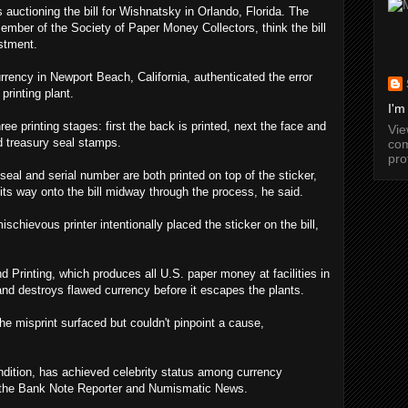
 auctioning the bill for Wishnatsky in Orlando, Florida. The
ber of the Society of Paper Money Collectors, think the bill
estment.
rency in Newport Beach, California, authenticated the error
printing plant.
I'm
ee printing stages: first the back is printed, next the face and
Vi
nd treasury seal stamps.
com
pro
seal and serial number are both printed on top of the sticker,
its way onto the bill midway through the process, he said.
chievous printer intentionally placed the sticker on the bill,
 Printing, which produces all U.S. paper money at facilities in
nd destroys flawed currency before it escapes the plants.
 the misprint surfaced but couldn't pinpoint a cause,
ondition, has achieved celebrity status among currency
f the Bank Note Reporter and Numismatic News.