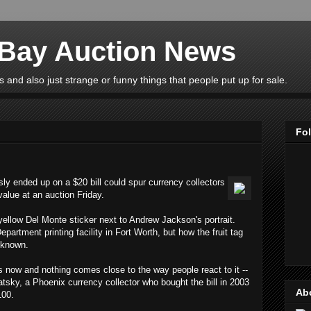
eBay Auction News
 and also just strange or funny things that people put up for sale.
Fo
usly ended up on a $20 bill could spur currency collectors
 value at an auction Friday.
 yellow Del Monte sticker next to Andrew Jackson's portrait.
epartment printing facility in Fort Worth, but how the fruit tag
nknown.
rs now and nothing comes close to the way people react to it --
atsky, a Phoenix currency collector who bought the bill in 2003
Ab
100.