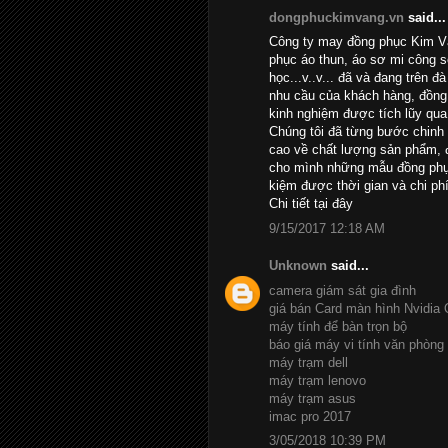
dongphuckimvang.vn
said...
Công ty may đồng phục Kim Và
phục áo thun, áo sơ mi công 
học...v..v... đã và đang trên đ
nhu cầu của khách hàng, đồng 
kinh nghiệm được tích lũy qua
Chúng tôi đã từng bước chinh
cao về chất lượng sản phẩm, đ
cho mình những mẫu đồng phục
kiệm được thời gian và chi phí
Chi tiết
tại đây
9/15/2017 12:18 AM
Unknown
said...
camera giám sát gia đình
giá bán Card màn hình Nvidia
máy tính để bàn trọn bộ
báo giá máy vi tính văn phòng
máy trạm dell
máy trạm lenovo
máy trạm asus
imac pro 2017
3/05/2018 10:39 PM