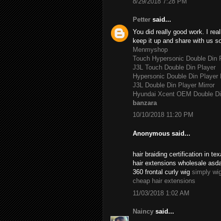
8/29/2018 7:28 PM
Petter
said...
You did really good work. I rea
keep it up and share with us s
Menmyshop
Touch Hypersonic Double Din P
J3L Touch Double Din Player
Hypersonic Double Din Player 
J3L Double Din Player Mirror
Hyundai Xcent OEM Double Di
banzara
10/10/2018 11:20 PM
Anonymous said...
hair braiding certification in 
hair extensions wholesale asd
360 frontal curly wig
simply wi
cheap hair extensions
11/03/2018 1:02 AM
Naincy
said...