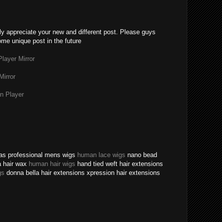
lly appreciate your new and different post. Please guys
ome unique post in the future
layer Mirror
Mirror
n Player
texas professional mens wigs
human lace wigs
nano bead
a hair wax
human hair wigs
hand tied weft hair extensions
gs
donna bella hair extensions xpression hair extensions