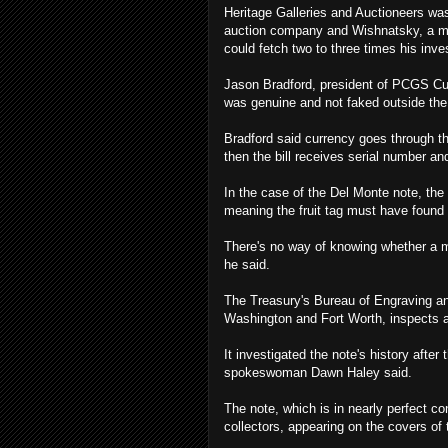
Heritage Galleries and Auctioneers was
auction company and Wishnatsky, a mem
could fetch two to three times his inv
Jason Bradford, president of PCGS Cur
was genuine and not faked outside the 
Bradford said currency goes through thr
then the bill receives serial number a
In the case of the Del Monte note, the 
meaning the fruit tag must have found 
There's no way of knowing whether a mis
he said.
The Treasury's Bureau of Engraving and
Washington and Fort Worth, inspects a
It investigated the note's history after
spokeswoman Dawn Haley said.
The note, which is in nearly perfect c
collectors, appearing on the covers o