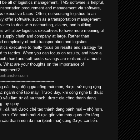
l be all of logistics management. TMS software is helpful,
ansportation procurement and management via software,
cs executive faces. Often, outsourcing logistics to an
nly offer software, such as a transportation management
vices to deal with accounting, claims, and building
s will allow logistics executives to have more meaningful
the supply chain and company at large. Rather than
and complexity of both transportation and logistics
tics executive to really focus on results and strategy for
ed to tactics. When you can focus on results, and have a
 both hard and soft costs savings are realized at a much
e. What are your thoughts on the importance of
management?
entransferr.com
--------------------------------------------
trong các hoạt động gia công mài mòn, được sử dụng rộng
ác ngành chế tạo máy. Trước đây, khi công nghệ kĩ thuật
hủ yếu làm từ đá sa thạch, được gia công thành dạng
g tay quay.
mới, đá mài được chế tạo thành dạng bánh mài – nhỏ hơn,
ao hơn. Các bánh mài được gắn vào máy quay nên tăng
u cấu thành nên đá mài (bánh mài) cũng được cải tiến.