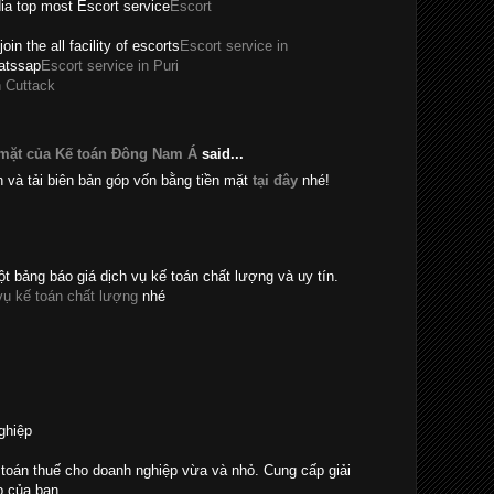
dia top most Escort service
Escort
join the all facility of escorts
Escort service in
hatssap
Escort service in Puri
n Cuttack
 mặt của Kế toán Đông Nam Á
said...
n và tải biên bản góp vốn bằng tiền mặt
tại đây
nhé!
t bảng báo giá dịch vụ kế toán chất lượng và uy tín.
vụ kế toán chất lượng
nhé
ghiệp
toán thuế cho doanh nghiệp vừa và nhỏ. Cung cấp giải
p của bạn.