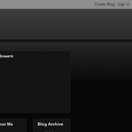
llowers
out Me
Blog Archive