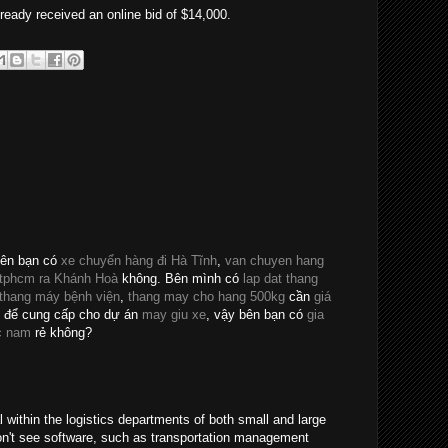
ready received an online bid of $14,000.
bên bạn có
xe chuyển hàng đi Hà Tĩnh
,
van chuyen hang
 tphcm ra Khánh Hoà
không. Bên mình có
lap dat thang
 thang máy bệnh viện
,
thang may cho hang 500kg
cần
giá
để cung cấp cho dự án
may giu xe
, vậy bên bạn có
gia
c nam
rẻ không?
al within the logistics departments of both small and large
on't see software, such as transportation management